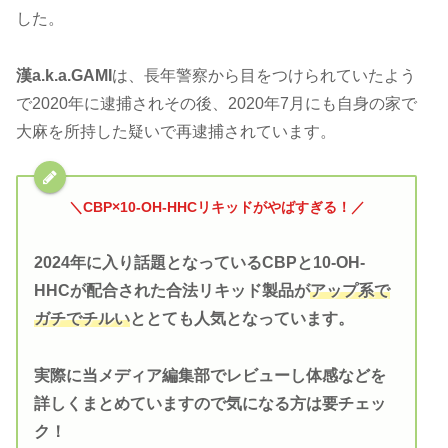
した。
漢a.k.a.GAMI
は、長年警察から目をつけられていたよう
で2020年に逮捕されその後、2020年7月にも自身の家で
大麻を所持した疑いで再逮捕されています。
＼CBP×10-OH-HHCリキッドがやばすぎる！／
2024年に入り話題となっているCBPと10-OH-
HHCが配合された合法リキッド製品が
アップ系で
ガチでチルい
ととても人気となっています。
実際に当メディア編集部でレビューし体感などを
詳しくまとめていますので気になる方は要チェッ
ク！