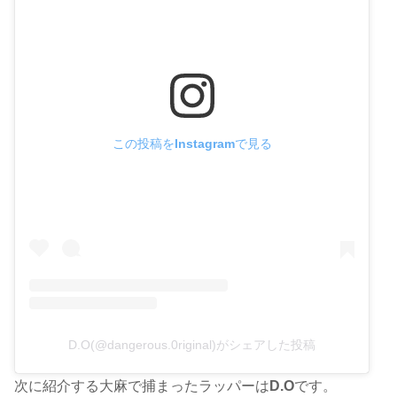
この投稿をInstagramで見る
D.O(@dangerous.0riginal)がシェアした投稿
次に紹介する大麻で捕まったラッパーは
D.O
です。