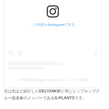
この投稿をInstagramで見る
G PLANTS(@agh.nmd.thc)がシェアした投稿
次は先ほど紹介した
DELTA9KID
と同じヒップホップク
ルー舐達麻のメンバーである
G-PLANTS
です。