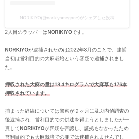
NORIKIYO(@norikiyomegane)がシェアした投稿
2人目のラッパーは
NORIKIYO
です。
NORKIYO
が逮捕されたのは2022年8月のことで、逮捕
当初は営利目的の大麻栽培という容疑で逮捕されまし
た。
押収された大麻の量は18.4キログラムで大麻草も176本
押収されています。
捕まった経緯については警察が９ヶ月に及ぶ内偵調査の
後逮捕され、営利目的での供述を得ようとしましたが一
貫して
NORIKIYO
が容疑を否認し、証拠もなかったため
営利目的でも大麻栽培での罪では逮捕されませんでし