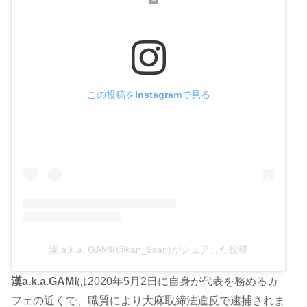
この投稿をInstagramで見る
漢 a.k.a. GAMI(@kan_9sari)がシェアした投稿
漢a.k.a.GAMI
は2020年5月2日に自身が代表を務めるカ
フェの近くで、職質により大麻取締法違反で逮捕されま