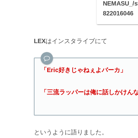
NEMASU_/st
822016046
LEX
はインスタライブにて
「Eric好きじゃねぇよバーカ」
「三流ラッパーは俺に話しかけん
というように語りました。