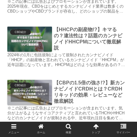
※この記事には広告およびプロモーションが含まれています。
2025年現在、CBDをはじめとするカンナビノイド業界は数多くの
CBDショップやCBDブランドが存在し、どのショップの製品を試
すか悩んでいる人も多いかと思います。今回は、日本で通販を
中...
【HHCPの副産物!?】キマる
CBD紹介
の？違法性は？話題のカンナビ
ノイドHHCPMについて徹底解
説
2024年の1月に包括規制によって規制されたカンナビノイド
「HHCP」の副産物と言われているカンナビノイド「HHCPM」が
近年話題になっています。HHCPMはどのような効果があるの？キ
マるの？違法性はないの？など様々な疑問をお持ちの方も少なく
はないでしょう。 今回はカンナビノイドHHCPMについて徹底解
説していきます。
【CBPの1.5倍の強さ!?】新カン
CBD紹介
ナビノイドCRDHとは？CRDH
リキッドの効果・レビューなど
徹底解説
※この記事には広告およびプロモーションが含まれています。気
分が上がるようなサイコアクティブと言われているTHCHやHHCH
などのカンナビノイドが規制される中、近年現れ注目を集めてい
る新カンナビノイド「CRDH」が注目を集めています。この記
事...
メニュー
ホーム
検索
トップ
サイドバー
【THCHの代わりになる!?】新