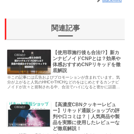
Blackmind
関連記事
【使用罪施行後も合法!?】新カ
CBD紹介
ンナビノイドCNPとは？効果や
体感おすすめCNPリキッドを徹
底解説
※この記事には広告およびプロモーションが含まれています。気
分が上がると人気のHHCやTHCHなどのをはじめとするカンナビ
ノイドが次々と規制される中、合法でハイになると密かに話題の
新カンナビノイドCNP。このカンナビノイドは12月に施工され
る...
【高濃度CBNクッキーレビュ
CBD紹介
ー】リキッド通販ショップの評
判や口コミは？｜人気商品や製
品を実際に使用したレビューな
ど徹底解説！