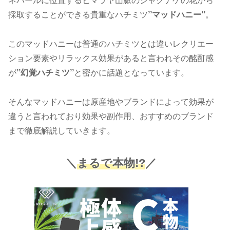
ネパールに位置するヒマラヤ山脈のシャクナゲの花から
採取することができる貴重なハチミツ
’’マッドハニー’’
。
このマッドハニーは普通のハチミツとは違いレクリエー
ション要素やリラックス効果があると言われその酩酊感
が
’’幻覚ハチミツ’’
と密かに話題となっています。
そんなマッドハニーは原産地やブランドによって効果が
違うと言われており効果や副作用、おすすめのブランド
まで徹底解説していきます。
＼
まるで本物!?
／