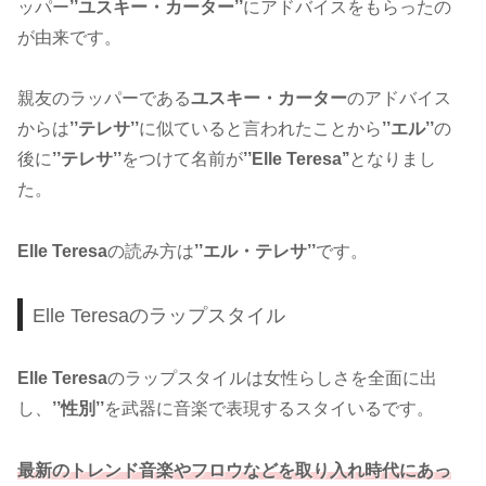
ッパー
’’ユスキー・カーター’’
にアドバイスをもらったの
が由来です。
親友のラッパーである
ユスキー・カーター
のアドバイス
からは
’’テレサ’’
に似ていると言われたことから
’’エル’’
の
後に
’’テレサ’’
をつけて名前が
’’Elle Teresa’’
となりまし
た。
Elle Teresa
の読み方は
’’エル・テレサ’’
です。
Elle Teresaのラップスタイル
Elle Teresa
のラップスタイルは女性らしさを全面に出
し、
’’性別’’
を武器に音楽で表現するスタイいるです。
最新のトレンド音楽やフロウなどを取り入れ時代にあっ