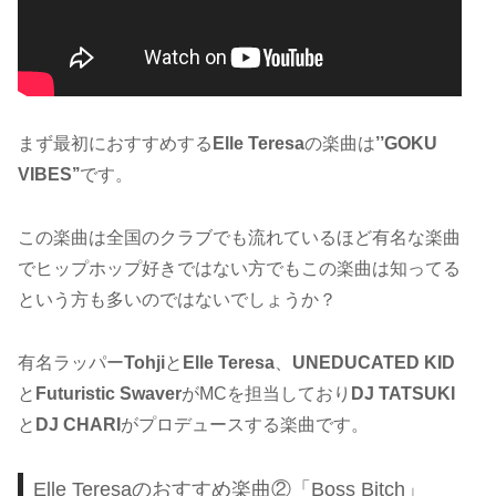
まず最初におすすめする
Elle Teresa
の楽曲は
’’GOKU
VIBES’’
です。
この楽曲は全国のクラブでも流れているほど有名な楽曲
でヒップホップ好きではない方でもこの楽曲は知ってる
という方も多いのではないでしょうか？
有名ラッパー
Tohji
と
Elle Teresa
、
UNEDUCATED KID
と
Futuristic Swaver
がMCを担当しており
DJ TATSUKI
と
DJ CHARI
がプロデュースする楽曲です。
Elle Teresaのおすすめ楽曲②「Boss Bitch」