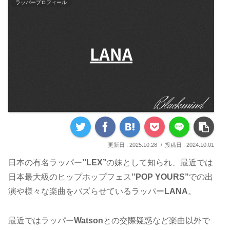
ラッパープロフィール
2025.10.28
2024.10.01
日本の有名ラッパー
’’LEX’’
の妹として知られ、最近では
日本最大級のヒップホップフェス
’’POP YOURS’’
での出
演や様々な楽曲をバズらせているラッパー
LANA
。
最近ではラッパー
Watson
との交際疑惑など楽曲以外で