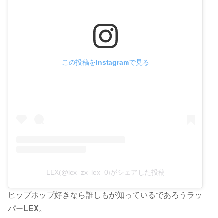
この投稿をInstagramで見る
LEX(@lex_zx_lex_0)がシェアした投稿
ヒップホップ好きなら誰しもが知っているであろうラッ
パー
LEX
。