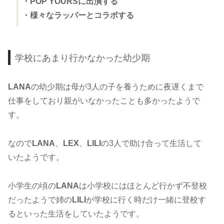
・POP YOURSに出演する
・様々なラッパーとコラボする
学校にあまり行かなかった幼少期
LANA
の幼少期は母が3人の子を養うために夜遅くまで
仕事をしており親がいなかったことも多かったようで
す。
なので
LANA
、
LEX
、
LILI
の3人で助け合って生活して
いたようです。
小学生の頃の
LANA
は小学校にはほとんど行かず不登校
だったようで姉の
LILI
が学校に行く時だけ一緒に登校す
るといった生活をしていたようです。