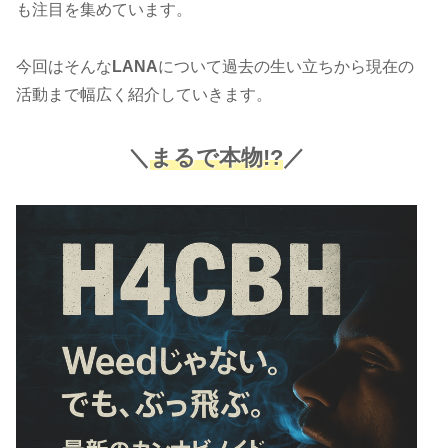
も注目を集めています。
今回はそんな
LANA
について過去の生い立ちから現在の
活動まで幅広く紹介していきます。
＼
まるで本物!?
／