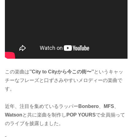
この楽曲は
’’City to Cityから今この街〜’’
というキャッ
チーなフレーズと口ずさみやすいメロディーの楽曲で
す。
近年、注目を集めているラッパー
Bonbero
、
MFS
、
Watson
と共に楽曲を制作し
POP YOURS
で全員揃って
のライブを披露しました。