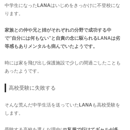
中学生になった
LANA
はいじめをきっかけに不登校にな
ります。
家族との仲や兄と姉がそれぞれの分野で成功する中
で’’自分には何もない’’と自責の念に駆られるLANAは劣
等感もありメンタルも病んでいたようです。
時には家を飛び出し保護施設で少しの間過ごしたことも
あったようです。
高校受験に失敗する
そんな荒んだ中学生活を送っていた
LANA
も高校受験を
します。
受験する高校を選んだ理由は
’’私服で行けてギャルが多
×